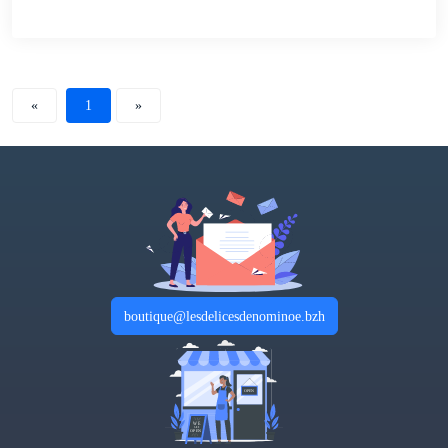
«
1
»
boutique@lesdelicesdenominoe.bzh