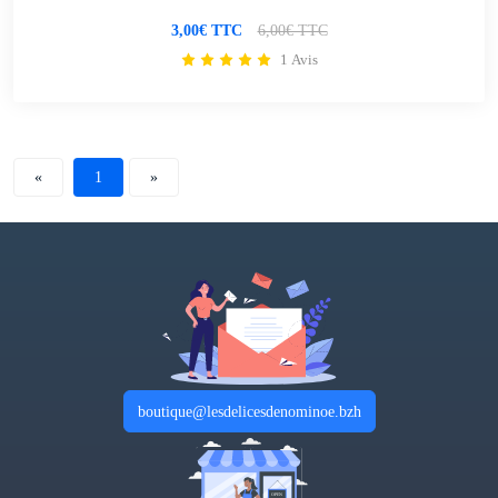
3,00€ TTC
6,00€ TTC
1 Avis
«
1
»
boutique@lesdelicesdenominoe.bzh