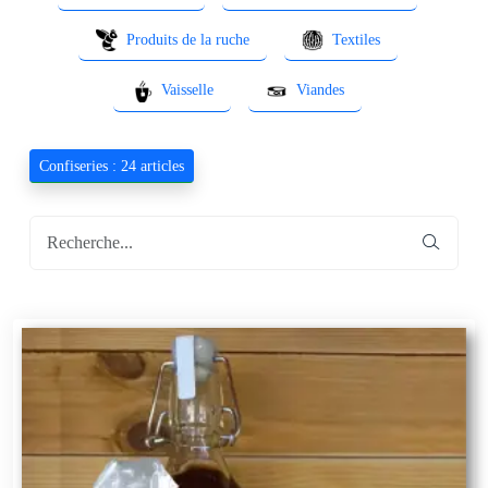
Produits de la ruche
Textiles
Vaisselle
Viandes
Confiseries : 24 articles