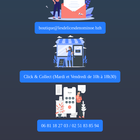
boutique@lesdelicesdenominoe.bzh
Click & Collect (Mardi et Vendredi de 10h à 18h30)
06 81 18 27 03 / 02 51 83 85 94