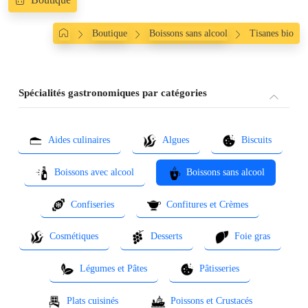
Boutique
Boissons sans alcool
Tisanes bio
Spécialités gastronomiques par catégories
Aides culinaires
Algues
Biscuits
Boissons avec alcool
Boissons sans alcool
Confiseries
Confitures et Crèmes
Cosmétiques
Desserts
Foie gras
Légumes et Pâtes
Pâtisseries
Plats cuisinés
Poissons et Crustacés