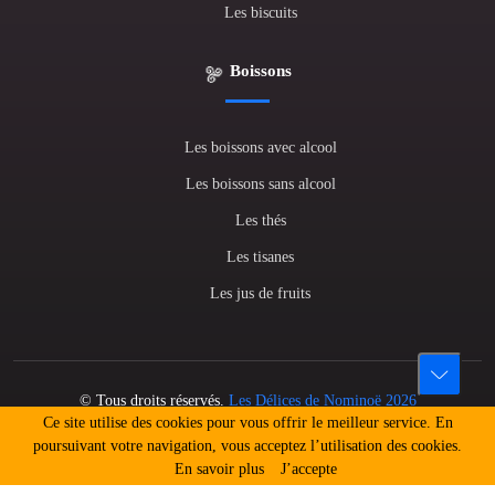
Les biscuits
Boissons
Les boissons avec alcool
Les boissons sans alcool
Les thés
Les tisanes
Les jus de fruits
© Tous droits réservés.
Les Délices de Nominoë 2026
Ce site utilise des cookies pour vous offrir le meilleur service. En
L'abus d'alcool est dangereux pour la santé. A consommer avec
poursuivant votre navigation, vous acceptez l’utilisation des cookies.
modération.
En savoir plus
J’accepte