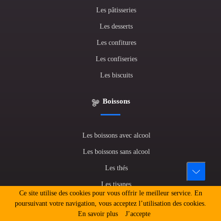
Les pâtisseries
Les desserts
Les confitures
Les confiseries
Les biscuits
Boissons
Les boissons avec alcool
Les boissons sans alcool
Les thés
Les tisanes
Ce site utilise des cookies pour vous offrir le meilleur service. En
Les jus de fruits
poursuivant votre navigation, vous acceptez l’utilisation des cookies.
En savoir plus
J’accepte