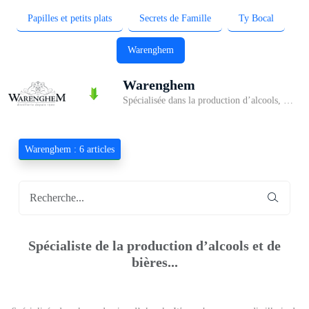
Papilles et petits plats
Secrets de Famille
Ty Bocal
Warenghem
Warenghem
Spécialisée dans la production d’alcools, Warenghem est une distillerie de whiskies et d’eaux-de-vie française. Basée à Lannion dans les Côtes-d'Armor, elle est la première distillerie à commercialiser, en 1983 un whisky distillé et maturé en France, puis un single malt. Vous trouverez votre bonheur parmi les références de bières bretonnes Diwall élaborées selon le savoir-faire breton : Blonde, brune, blanche, ambrée, puissante, douce-amère… Les bières bretonnes Diwall aromatisées avec du whisky breton sont une spécialité phare de la distillerie Warenghem. Se consomme frais à l’heure de l’apéritif.
Warenghem : 6 articles
Spécialiste de la production d’alcools et de
bières...