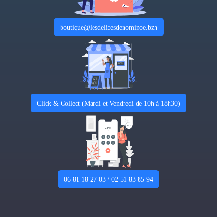
boutique@lesdelicesdenominoe.bzh
Click & Collect (Mardi et Vendredi de 10h à 18h30)
06 81 18 27 03 / 02 51 83 85 94