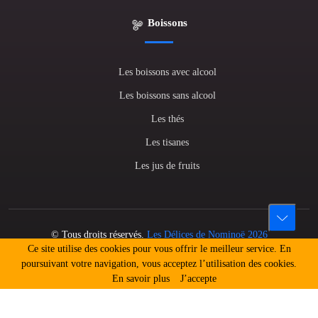
Boissons
Les boissons avec alcool
Les boissons sans alcool
Les thés
Les tisanes
Les jus de fruits
© Tous droits réservés.
Les Délices de Nominoë 2026
Ce site utilise des cookies pour vous offrir le meilleur service. En
L'abus d'alcool est dangereux pour la santé. A consommer avec
poursuivant votre navigation, vous acceptez l’utilisation des cookies.
modération.
En savoir plus
J’accepte