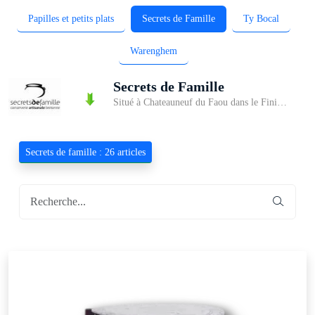
Papilles et petits plats
Secrets de Famille
Ty Bocal
Warenghem
Secrets de Famille
Situé à Chateauneuf du Faou dans le Finistère, Secrets de famille, fabricant-créateur de produits artisanaux locaux, confectionne des recettes innovantes, composées des meilleurs ingrédients et soumises à une conservation naturelle. Son savoir-faire reconnu propose une cuisine saine et naturelle... Vous retrouverez au travers de leurs produits, mariant tradition et créativité, un véritable attachement à une région, à un métier et à une tradition.
Secrets de famille : 26 articles