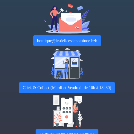
boutique@lesdelicesdenominoe.bzh
Click & Collect (Mardi et Vendredi de 10h à 18h30)