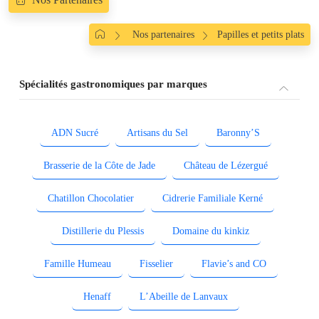
Nos partenaires
Papilles et petits plats
Spécialités gastronomiques par marques
ADN Sucré
Artisans du Sel
Baronny’S
Brasserie de la Côte de Jade
Château de Lézergué
Chatillon Chocolatier
Cidrerie Familiale Kerné
Distillerie du Plessis
Domaine du kinkiz
Famille Humeau
Fisselier
Flavie’s and CO
Henaff
L’Abeille de Lanvaux