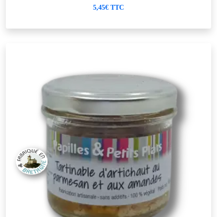
5,45€ TTC