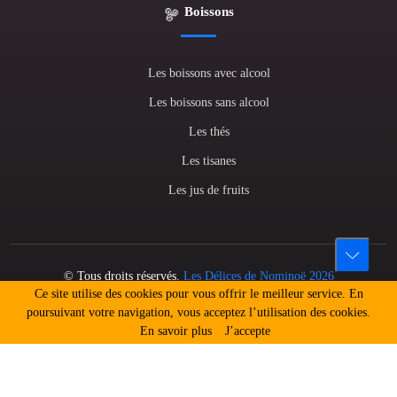
Boissons
Les boissons avec alcool
Les boissons sans alcool
Les thés
Les tisanes
Les jus de fruits
© Tous droits réservés.
Les Délices de Nominoë 2026
Ce site utilise des cookies pour vous offrir le meilleur service. En
L'abus d'alcool est dangereux pour la santé. A consommer avec
poursuivant votre navigation, vous acceptez l’utilisation des cookies.
modération.
En savoir plus
J’accepte