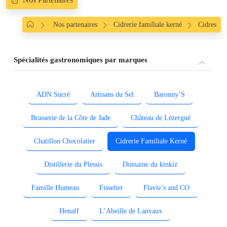
Nos partenaires
Cidrerie familiale kerné
Cidres
Spécialités gastronomiques par marques
ADN Sucré
Artisans du Sel
Baronny’S
Brasserie de la Côte de Jade
Château de Lézergué
Chatillon Chocolatier
Cidrerie Familiale Kerné
Distillerie du Plessis
Domaine du kinkiz
Famille Humeau
Fisselier
Flavie’s and CO
Henaff
L’Abeille de Lanvaux