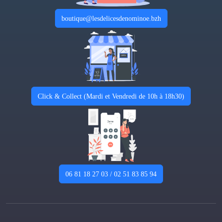
boutique@lesdelicesdenominoe.bzh
Click & Collect (Mardi et Vendredi de 10h à 18h30)
06 81 18 27 03 / 02 51 83 85 94