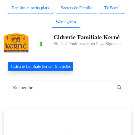
Papilles et petits plats
Secrets de Famille
Ty Bocal
Warenghem
Cidrerie Familiale Kerné
Située à Pouldreuzic, en Pays Bigouden, la cidrerie artisanale Kerné est la plus ancienne du Finistère. Depuis 1947, la famille Bosser produit l’un des cidres artisanaux bretons les plus réputés. Le “Kerné” se caractérise par ses arômes intenses et généreux, le Kerné “Fruité” est rond et intense, le Kerné “doux”, gourmand et délicat, accompagnera vos desserts.
Cidrerie familiale kerné : 9 articles